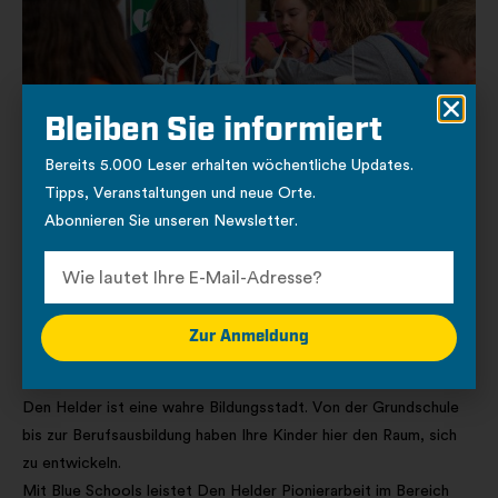
Bleiben Sie informiert
Bereits 5.000 Leser erhalten wöchentliche Updates.
Tipps, Veranstaltungen und neue Orte.
Abonnieren Sie unseren Newsletter.
Wirkungsvolle Bildung und Zukunftsperspektive
Lernen im Den Helder-
Zur Anmeldung
Modell
Den Helder ist eine wahre Bildungsstadt. Von der Grundschule
bis zur Berufsausbildung haben Ihre Kinder hier den Raum, sich
zu entwickeln.
Mit Blue Schools leistet Den Helder Pionierarbeit im Bereich