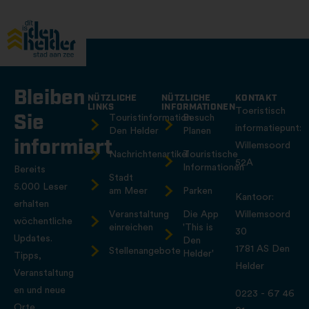
Bleiben
NÜTZLICHE
NÜTZLICHE
KONTAKT
LINKS
INFORMATIONEN
Toeristisch
Sie
Touristinformation
Besuch
informatiepunt:
Den Helder
Planen
informiert
Willemsoord
Nachrichtenartikel
Touristische
52A
Informationen
Bereits
Stadt
5.000 Leser
am Meer
Parken
Kantoor:
erhalten
Veranstaltung
Die App
Willemsoord
wöchentliche
einreichen
'This is
30
Updates.
Den
1781 AS Den
Stellenangebote
Helder'
Tipps,
Helder
Veranstaltung
en und neue
0223 - 67 46
Orte.