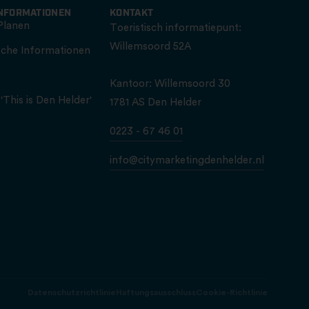
INFORMATIONEN
KONTAKT
Planen
Toeristisch informatiepunt:
Willemsoord 52A
sche Informationen
Kantoor: Willemsoord 30
'This is Den Helder'
1781 AS Den Helder
0223 - 67 46 01
info@citymarketingdenhelder.nl
Datenschutzrichtlinie
Haftungsausschluss
Cookie-Richtlinie