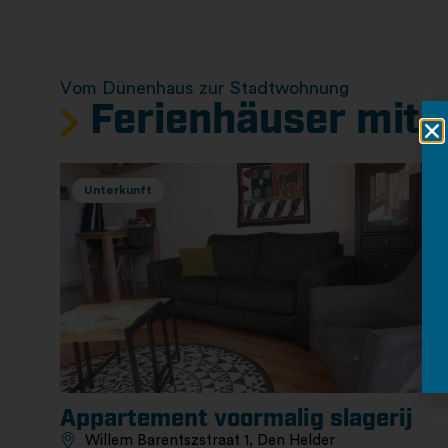
Vom Dünenhaus zur Stadtwohnung
Ferienhäuser mit 
Unterkunft
Appartement voormalig slagerij
Willem Barentszstraat 1, Den Helder