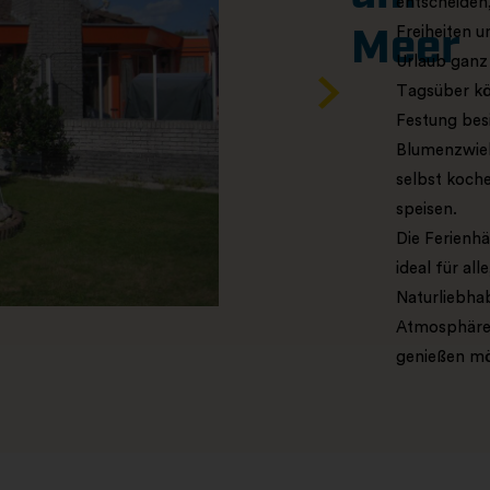
entscheiden,
Freiheiten u
Meer
Urlaub ganz
Tagsüber kö
Festung bes
Blumenzwieb
selbst koch
speisen.
Die Ferienhä
ideal für al
Naturliebhab
Atmosphäre 
genießen m