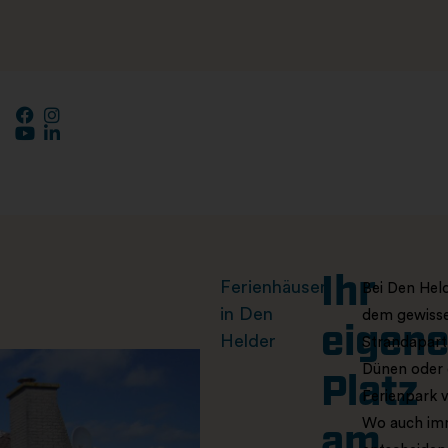
Ihr
Ferienhäuser
Bei Den Hel
in Den
dem gewissen
eigene
Helder
Strandapart
Dünen oder 
Platz
Ferienpark v
Wo auch imme
am