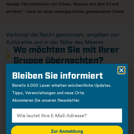
wenige Fahrradminuten von Dünen, Museen und dem Strand
entfernt – ideal für einen unvergesslichen gemeinsamen Urlaub.
Verbringt die Nacht gemeinsam, umgeben von
Kulturerbe und in der Nähe des Meeres
Wo möchten Sie mit Ihrer
Gruppe übernachten?
Bleiben Sie informiert
Unterkunft
Bereits 5.000 Leser erhalten wöchentliche Updates.
Tipps, Veranstaltungen und neue Orte.
Abonnieren Sie unseren Newsletter.
Zur Anmeldung