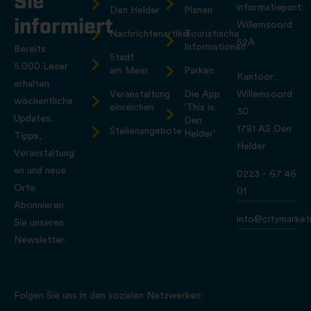
Sie
informatiepunt:
Den Helder
Planen
informiert
Willemsoord
Nachrichtenartikel
Touristische
52A
Informationen
Bereits
Stadt
5.000 Leser
am Meer
Parken
Kantoor:
erhalten
Veranstaltung
Die App
Willemsoord
wöchentliche
einreichen
'This is
30
Updates.
Den
1781 AS Den
Stellenangebote
Helder'
Tipps,
Helder
Veranstaltung
en und neue
0223 - 67 46
Orte.
01
Abonnieren
info@citymarketi
Sie unseren
Newsletter.
Folgen Sie uns in den sozialen Netzwerken: