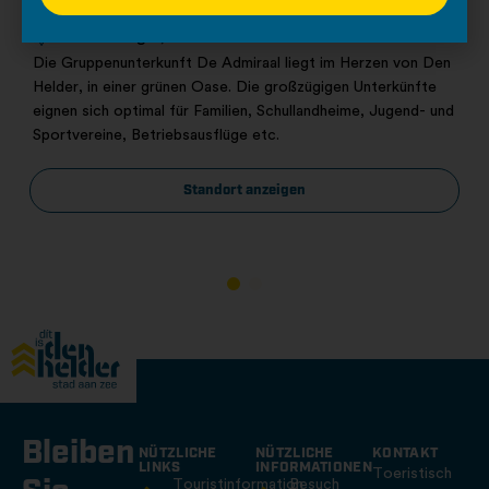
De Admiraal
Nieuweweg 4, Den Helder
Die Gruppenunterkunft De Admiraal liegt im Herzen von Den
Helder, in einer grünen Oase. Die großzügigen Unterkünfte
eignen sich optimal für Familien, Schullandheime, Jugend- und
Sportvereine, Betriebsausflüge etc.
Standort anzeigen
Bleiben
NÜTZLICHE
NÜTZLICHE
KONTAKT
LINKS
INFORMATIONEN
Toeristisch
Touristinformation
Besuch