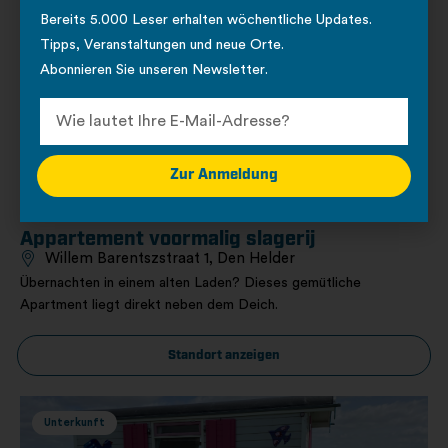
Bereits 5.000 Leser erhalten wöchentliche Updates.
Unterkunft
Tipps, Veranstaltungen und neue Orte.
Abonnieren Sie unseren Newsletter.
Zur Anmeldung
Appartement voormalig slagerij
Willem Barentszstraat 1, Den Helder
Übernachten in einem alten Laden? Dieses gemütliche
Apartment liegt direkt neben dem Deich.
Standort anzeigen
Unterkunft