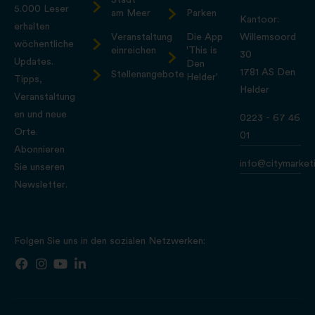
Stadt
5.000 Leser
am Meer
Parken
Kantoor:
erhalten
Veranstaltung
Die App
Willemsoord
wöchentliche
einreichen
'This is
30
Updates.
Den
1781 AS Den
Stellenangebote
Helder'
Tipps,
Helder
Veranstaltung
en und neue
0223 - 67 46
Orte.
01
Abonnieren
info@citymarketi
Sie unseren
Newsletter.
Folgen Sie uns in den sozialen Netzwerken: