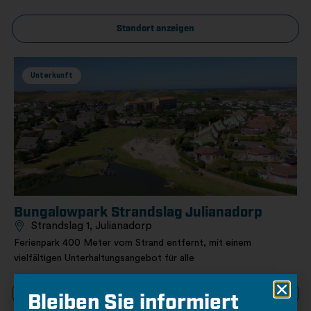
Standort anzeigen
Unterkunft
Bungalowpark Strandslag Julianadorp
Strandslag 1, Julianadorp
Ferienpark 400 Meter vom Strand entfernt, mit einem
vielfältigen Unterhaltungsangebot für alle
Standort anzeigen
Bleiben Sie informiert