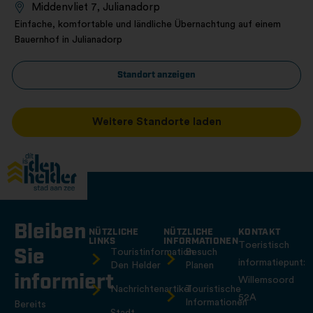
Middenvliet 7, Julianadorp
Einfache, komfortable und ländliche Übernachtung auf einem
Bauernhof in Julianadorp
Standort anzeigen
Weitere Standorte laden
Bleiben
NÜTZLICHE
NÜTZLICHE
KONTAKT
LINKS
INFORMATIONEN
Toeristisch
Sie
Touristinformation
Besuch
informatiepunt:
Den Helder
Planen
informiert
Willemsoord
Nachrichtenartikel
Touristische
52A
Informationen
Bereits