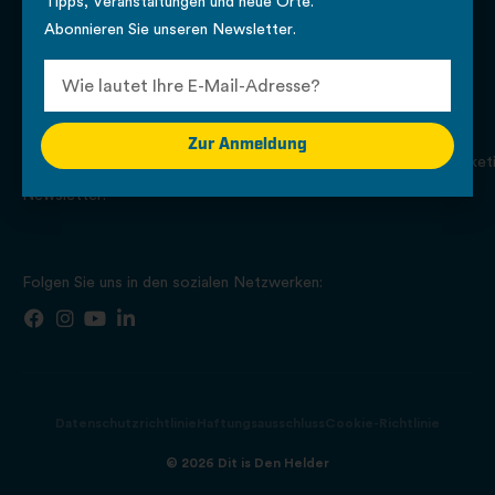
Tipps, Veranstaltungen und neue Orte.
Updates.
Den
1781 AS Den
Stellenangebote
Helder'
Abonnieren Sie unseren Newsletter.
Tipps,
Helder
Veranstaltung
en und neue
0223 - 67 46
Orte.
01
Abonnieren
Zur Anmeldung
info@citymarketi
Sie unseren
Newsletter.
Folgen Sie uns in den sozialen Netzwerken:
Datenschutzrichtlinie
Haftungsausschluss
Cookie-Richtlinie
© 2026 Dit is Den Helder