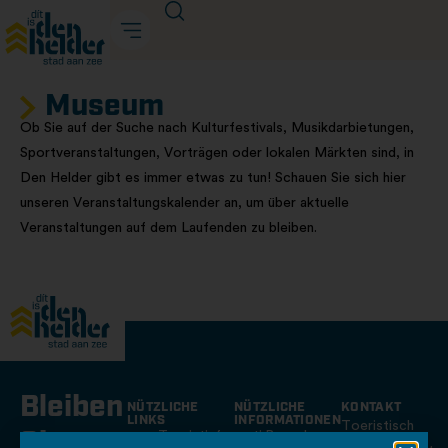
Museum
Ob Sie auf der Suche nach Kulturfestivals, Musikdarbietungen,
Sportveranstaltungen, Vorträgen oder lokalen Märkten sind, in
Den Helder gibt es immer etwas zu tun! Schauen Sie sich hier
unseren Veranstaltungskalender an, um über aktuelle
Veranstaltungen auf dem Laufenden zu bleiben.
Bleiben
NÜTZLICHE
NÜTZLICHE
KONTAKT
LINKS
INFORMATIONEN
Toeristisch
Sie
Touristinformation
Besuch