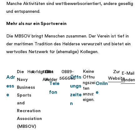
Manche Aktivitäten sind wettbewerbsorientiert, andere gesellig
und entspannend.
Mehr als nur ein Sportverein
Die MBSOV bringt Menschen zusammen. Der Verein ist tief in
der maritimen Tradition des Helderse verwurzelt und bietet ein
wertvolles Netzwerk für (ehemalige) Kollegen.
Keine
Die
Hoofdgracht
4
1781
Den
0889-
Zur
E-Mail
Adr
Öffn
Öffnu
566646
Website
Navy
AA
helder
senden
ngszei
Tele
Onlin
ess
ungs
Business
ten
fon
e
anzuz
e
zeite
Sports
eigen.
and
n
Recreation
Association
(MBSOV)