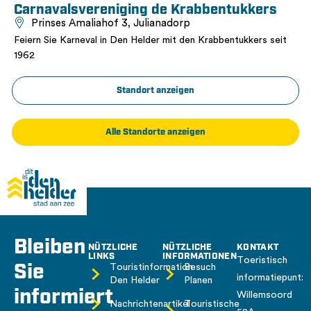
Carnavalsvereniging de Krabbentukkers
Prinses Amaliahof 3, Julianadorp
Feiern Sie Karneval in Den Helder mit den Krabbentukkers seit
1962
Standort anzeigen
Alle Standorte anzeigen
Bleiben
NÜTZLICHE
NÜTZLICHE
KONTAKT
LINKS
INFORMATIONEN
Toeristisch
Sie
Touristinformation
Besuch
informatiepunt:
Den Helder
Planen
informiert
Willemsoord
Nachrichtenartikel
Touristische