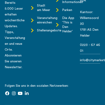
52A
Informationen
Bereits
Stadt
5.000 Leser
am Meer
Parken
Kantoor:
erhalten
Veranstaltung
Die App
Willemsoord
wöchentliche
einreichen
'This is
30
Updates.
Den
1781 AS Den
Stellenangebote
Helder'
Tipps,
Helder
Veranstaltung
en und neue
0223 - 67 46
Orte.
01
Abonnieren
info@citymarketi
Sie unseren
Newsletter.
Folgen Sie uns in den sozialen Netzwerken: