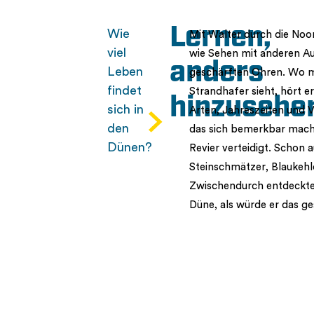
Lernen,
Wie
Mit Walter durch die Noo
viel
wie Sehen mit anderen Au
anders
Leben
geschärften Ohren. Wo m
findet
Strandhafer sieht, hört e
hinzusehe
sich in
Arten, Jahreszeiten und 
den
das sich bemerkbar macht
Dünen?
Revier verteidigt. Schon
Steinschmätzer, Blaukeh
Zwischendurch entdeckten
Düne, als würde er das g