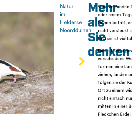
Mehr
Natur
Viele verbinden
im
oder einem Tag 
als
Helderse
Dünen betritt, e
Noordduinen
nicht versteckt 
Sie
Und sie ist vielf
denken
Dies ist keine g
verschiedene We
formen eine Land
ziehen, landen 
folgen sie der K
Ort zu einem wic
nicht einfach nu
mitten in einer 
Fleckchen Erde i