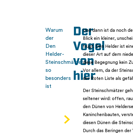
Der
Warum
Und dann ist da noch de
der
Blick ein kleiner, unsch
Vogel
Den
trügt. Den Helder ist ei
Helder-
dieser Art auf dem niede
von
Steinschmätzer
diese Begegnung kein Zu
so
Vor allem, da der Stein
hier
besonders
der Roten Liste als gefäh
ist
Der Steinschmätzer gehö
seltener wird: offen, ra
den Dünen von Helderse f
Kaninchenbauten, verste
diesen Dünen die Stein
Durch das Beringen der 