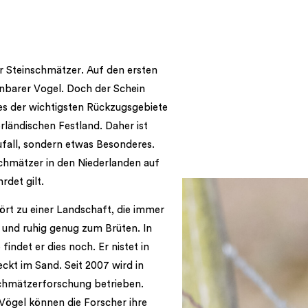
r Steinschmätzer. Auf den ersten
einbarer Vogel. Doch der Schein
nes der wichtigsten Rückzugsgebiete
rländischen Festland. Daher ist
fall, sondern etwas Besonderes.
schmätzer in den Niederlanden auf
rdet gilt.
rt zu einer Landschaft, die immer
u und ruhig genug zum Brüten. In
indet er dies noch. Er nistet in
ckt im Sand. Seit 2007 wird in
schmätzerforschung betrieben.
Vögel können die Forscher ihre