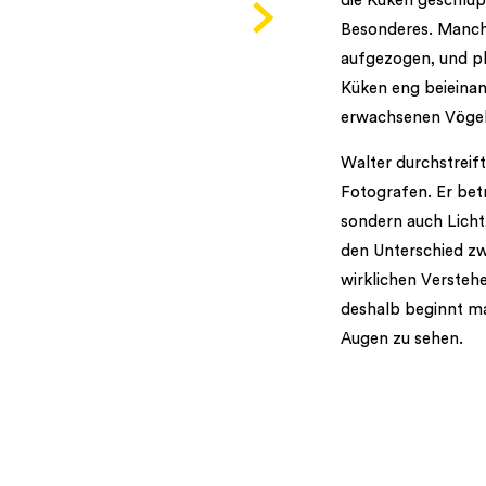
die Küken geschlüp
Besonderes. Manch
aufgezogen, und pl
Küken eng beieinand
erwachsenen Vögel
Walter durchstreif
Fotografen. Er bet
sondern auch Licht
den Unterschied z
wirklichen Versteh
deshalb beginnt ma
Augen zu sehen.