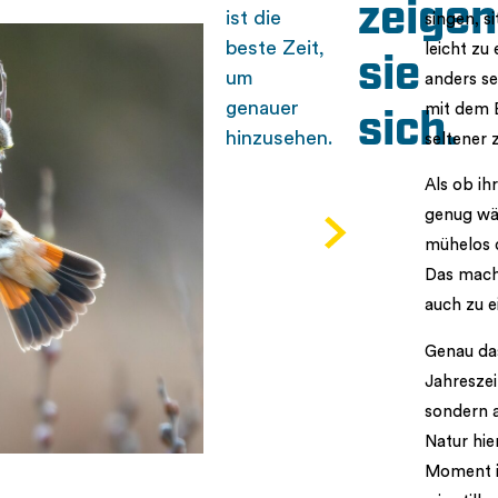
zeigen
ist die
singen, s
beste Zeit,
leicht zu
sie
um
anders se
genauer
mit dem 
sich.
hinzusehen.
seltener 
Als ob ih
genug wär
mühelos d
Das macht
auch zu 
Genau da
Jahreszei
sondern a
Natur hie
Moment i