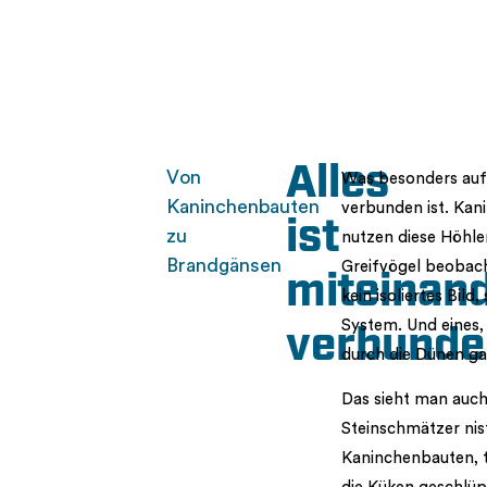
Alles
Von
Was besonders auffä
Kaninchenbauten
verbunden ist. Kan
ist
zu
nutzen diese Höhle
Brandgänsen
Greifvögel beobach
miteinan
kein isoliertes Bild
System. Und eines,
verbunde
durch die Dünen g
Das sieht man auch
Steinschmätzer nist
Kaninchenbauten, t