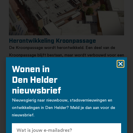
Herontwikkeling Kroonpassage
De Kroonpassage wordt herontwikkeld. Een deel van de
Kroonpassage blijft bestaan, maar wordt verbouwd voor een
nieuwe supermarkt en winkelruimte. Het resterende deel van
Wonen in
de Kroonpassage wordt gesloopt en biedt ruimte aan een
nieuw plein. Naast een prettig verblijf wordt ook het
Den Helder
parkeren verbeterd en wordt bij het ontwerp van het plein
nieuwsbrief
rekening gehouden met het veranderende klimaat.
Nieuwsgierig naar nieuwbouw, stadsvernieuwingen en
Bekijk dit project
ontwikkelingen in Den Helder? Meld je dan aan voor de
nieuwsbrief.