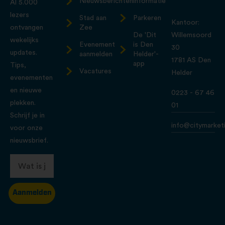
Nieuwsberichten
informatie
Al 5.000
lezers
Stad aan
Parkeren
Kantoor:
ontvangen
Zee
De 'Dit
Willemsoord
wekelijks
Evenement
is Den
30
updates.
aanmelden
Helder'-
1781 AS Den
app
Tips,
Vacatures
Helder
evenementen
en nieuwe
0223 - 67 46
plekken.
01
Schrijf je in
info@citymarketi
voor onze
nieuwsbrief.
Aanmelden