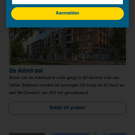
Aanmelden
De Admiraal
Bouw van de Admiraal in volle gang! In dit laatste stuk van
Halter Bellevue worden 54 woningen (12 koop en 42 huur) en
een McDonald’s van 450 m2 gerealiseerd.
Bekijk dit project