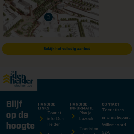
Bekijk het volledig aanbod
Blijf
HANDIGE
HANDIGE
CONTACT
LINKS
INFORMATIE
Toeristisch
op de
Tourist
Plan je
informatiepunt:
info Den
bezoek
hoogte
Helder
Willemsoord
Toeristen
52A