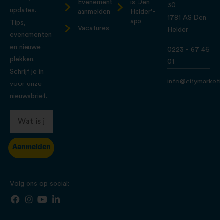
Evenement
is Den
30
updates.
aanmelden
Helder'-
1781 AS Den
app
Tips,
Vacatures
Helder
evenementen
en nieuwe
0223 - 67 46
plekken.
01
Schrijf je in
info@citymarketi
voor onze
nieuwsbrief.
Aanmelden
Volg ons op social: