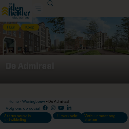
Huur
Koop
De Admiraal
Home
»
Woningbouw
»
De Admiraal
Volg ons op social:
Status bouw: in
Uitverkocht
Verhuur moet nog
ontwikkeling
starten