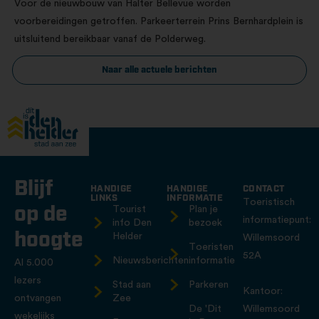
Voor de nieuwbouw van Halter Bellevue worden
voorbereidingen getroffen. Parkeerterrein Prins Bernhardplein is
uitsluitend bereikbaar vanaf de Polderweg.
Naar alle actuele berichten
Blijf
HANDIGE
HANDIGE
CONTACT
LINKS
INFORMATIE
Toeristisch
op de
Tourist
Plan je
informatiepunt:
info Den
bezoek
hoogte
Helder
Willemsoord
Toeristen
52A
Nieuwsberichten
informatie
Al 5.000
lezers
Stad aan
Parkeren
Kantoor:
ontvangen
Zee
De 'Dit
Willemsoord
wekelijks