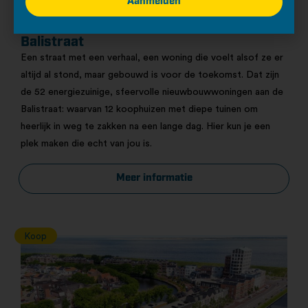
Aanmelden
Status bouw: in ontwikkeling
Aanbod nu in verkoop
Balistraat
Een straat met een verhaal, een woning die voelt alsof ze er
altijd al stond, maar gebouwd is voor de toekomst. Dat zijn
de 52 energiezuinige, sfeervolle nieuwbouwwoningen aan de
Balistraat: waarvan 12 koophuizen met diepe tuinen om
heerlijk in weg te zakken na een lange dag. Hier kun je een
plek maken die echt van jou is.
Meer informatie
Koop