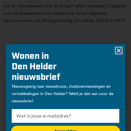
ook de nieuwsbrieven over dit project willen ontvangen? Opgeven
voor de nieuwsbrieven kan telefonisch via het algemene
telefoonnummer van Woningstichting Den Helder: (0223) 677677.
Wonen in
Meer woningbouw
Den Helder
nieuwsbrief
Huur
Koop
Nieuwsgierig naar nieuwbouw, stadsvernieuwingen en
ontwikkelingen in Den Helder? Meld je dan aan voor de
nieuwsbrief.