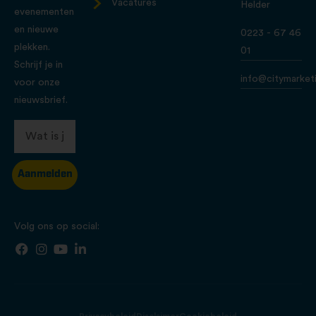
Vacatures
Helder
evenementen
en nieuwe
0223 - 67 46
plekken.
01
Schrijf je in
info@citymarketi
voor onze
nieuwsbrief.
Aanmelden
Volg ons op social:
Privacybeleid
Disclaimer
Cookiebeleid