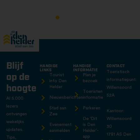
Blijf
HANDIGE
HANDIGE
CONTACT
LINKS
INFORMATIE
Toeristisch
op de
Tourist
Plan je
informatiepunt:
info Den
bezoek
hoogte
Helder
Willemsoord
Toeristen
52A
Nieuwsberichten
informatie
Al 5.000
lezers
Stad aan
Parkeren
Kantoor:
ontvangen
Zee
De 'Dit
Willemsoord
wekelijks
Evenement
is Den
30
updates.
aanmelden
Helder'-
1781 AS Den
app
Tips,