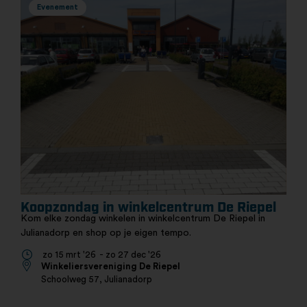
Evenement
Koopzondag in winkelcentrum De Riepel
Kom elke zondag winkelen in winkelcentrum De Riepel in
K
Julianadorp en shop op je eigen tempo.
k
zo 15 mrt '26
- zo 27 dec '26
Winkeliersvereniging De Riepel
Schoolweg 57, Julianadorp