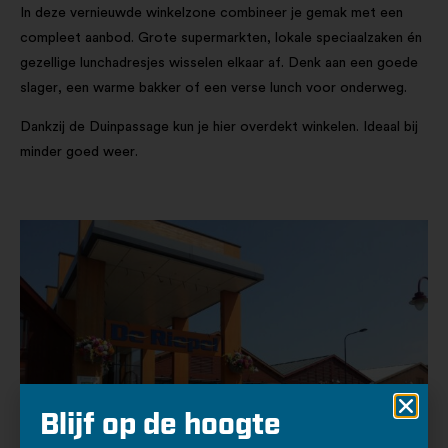
In deze vernieuwde winkelzone combineer je gemak met een
compleet aanbod. Grote supermarkten, lokale speciaalzaken én
gezellige lunchadresjes wisselen elkaar af. Denk aan een goede
slager, een warme bakker of een verse lunch voor onderweg.
Dankzij de Duinpassage kun je hier overdekt winkelen. Ideaal bij
minder goed weer.
Blijf op de hoogte