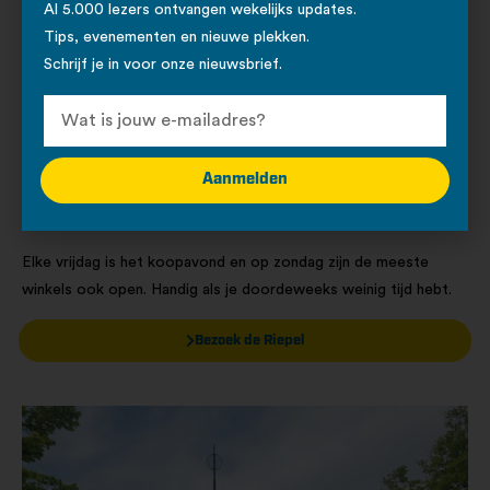
Al 5.000 lezers ontvangen wekelijks updates.
Tips, evenementen en nieuwe plekken.
Schrijf je in voor onze nieuwsbrief.
De Riepel
Met 26 winkels en meer dan 300 gratis parkeerplaatsen is De
Riepel een praktische keuze voor je wekelijkse boodschappen
Aanmelden
of een snelle shopronde. Je vindt hier mode, elektronica,
beauty en food onder één dak.
Elke vrijdag is het koopavond en op zondag zijn de meeste
winkels ook open. Handig als je doordeweeks weinig tijd hebt.
Bezoek de Riepel