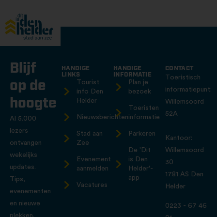
Blijf
HANDIGE
HANDIGE
CONTACT
LINKS
INFORMATIE
Toeristisch
op de
Tourist
Plan je
informatiepunt:
info Den
bezoek
hoogte
Helder
Willemsoord
Toeristen
52A
Nieuwsberichten
informatie
Al 5.000
lezers
Stad aan
Parkeren
Kantoor:
ontvangen
Zee
De 'Dit
Willemsoord
wekelijks
Evenement
is Den
30
updates.
aanmelden
Helder'-
1781 AS Den
app
Tips,
Vacatures
Helder
evenementen
en nieuwe
0223 - 67 46
plekken.