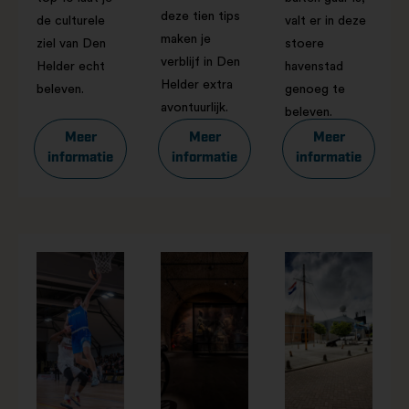
deze tien tips
de culturele
valt er in deze
maken je
ziel van Den
stoere
verblijf in Den
Helder echt
havenstad
Helder extra
beleven.
genoeg te
avontuurlijk.
beleven.
Meer
Meer
Meer
informatie
informatie
informatie