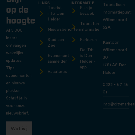
LINKS
INFORMATIE
Toeristisch
op de
Tourist
Plan je
informatiepunt:
info Den
bezoek
hoogte
Helder
Willemsoord
Toeristen
52A
Nieuwsberichten
informatie
Al 5.000
lezers
Stad aan
Parkeren
Kantoor:
ontvangen
Zee
De 'Dit
Willemsoord
wekelijks
Evenement
is Den
30
updates.
aanmelden
Helder'-
1781 AS Den
app
Tips,
Vacatures
Helder
evenementen
en nieuwe
0223 - 67 46
plekken.
01
Schrijf je in
info@citymarketi
voor onze
nieuwsbrief.