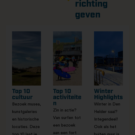
richting
geven
Top 10
Top 10
Winter
cultuur
activiteite
Highlights
n
Bezoek musea,
Winter in Den
Zin in actie?
kunstgaleries
Helder saai?
Van surfen tot
en historische
Integendeel!
een bezoek
locaties. Deze
Ook als het
aan een fort
top 10 laat je
buiten guur is,