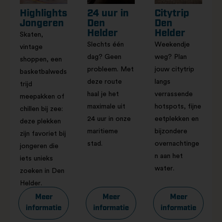
Highlights
24 uur in
Citytrip
Jongeren
Den
Den
Helder​
Helder
Skaten,
Slechts één
Weekendje
vintage
dag? Geen
weg? Plan
shoppen, een
probleem. Met
jouw citytrip
basketbalweds
deze route
langs
trijd
haal je het
verrassende
meepakken of
maximale uit
hotspots, fijne
chillen bij zee:
24 uur in onze
eetplekken en
deze plekken
maritieme
bijzondere
zijn favoriet bij
stad.
overnachtinge
jongeren die
n aan het
iets unieks
water.
zoeken in Den
Helder.
Meer
Meer
Meer
informatie
informatie
informatie