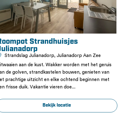
Roompot Strandhuisjes
Kus
Julianadorp
Zee
Strandslag Julianadorp, Julianadorp Aan Zee
Nergens
itwaaien aan de kust. Wakker worden met het geruis
toren. 
an de golven, strandkastelen bouwen, genieten van
lieflij
et prachtige uitzicht en elke ochtend beginnen met
kustwa
en frisse duik. Vakantie vieren doe...
appart
Bekijk locatie