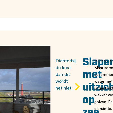
Slape
Dichterbij
In Den Hel
de kust
Maar soms k
met
dan dit
accommodat
wordt
water met 
uitzic
het niet.
uitgestrek
wakker wor
op
golven. Ee
en ruimte.