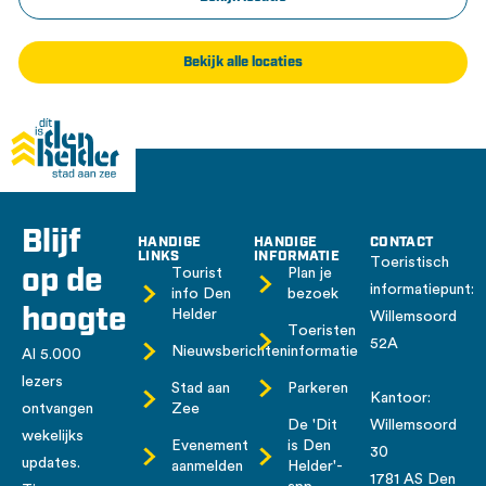
Bekijk alle locaties
Blijf
HANDIGE
HANDIGE
CONTACT
LINKS
INFORMATIE
Toeristisch
op de
Tourist
Plan je
informatiepunt:
info Den
bezoek
hoogte
Helder
Willemsoord
Toeristen
52A
Nieuwsberichten
informatie
Al 5.000
lezers
Stad aan
Parkeren
Kantoor:
ontvangen
Zee
De 'Dit
Willemsoord
wekelijks
Evenement
is Den
30
updates.
aanmelden
Helder'-
1781 AS Den