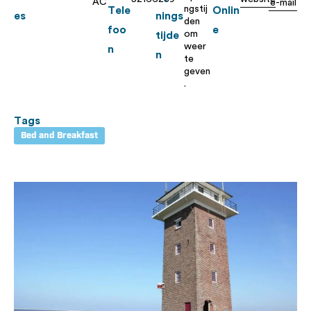
AC
e-mail
ngstij
Tele
Onlin
es
nings
den
foo
e
om
tijde
weer
n
n
te
geven
.
Tags
Bed and Breakfast