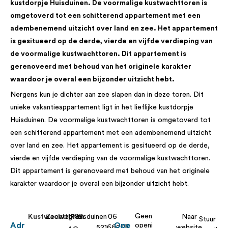
kustdorpje Huisduinen. De voormalige kustwachttoren is
omgetoverd tot een schitterend appartement met een
adembenemend uitzicht over land en zee. Het appartement
is gesitueerd op de derde, vierde en vijfde verdieping van
de voormalige kustwachttoren. Dit appartement is
gerenoveerd met behoud van het originele karakter
waardoor je overal een bijzonder uitzicht hebt.
Nergens kun je dichter aan zee slapen dan in deze toren. Dit
unieke vakantieappartement ligt in het lieflijke kustdorpje
Huisduinen. De voormalige kustwachttoren is omgetoverd tot
een schitterend appartement met een adembenemend uitzicht
over land en zee. Het appartement is gesitueerd op de derde,
vierde en vijfde verdieping van de voormalige kustwachttoren.
Dit appartement is gerenoveerd met behoud van het originele
karakter waardoor je overal een bijzonder uitzicht hebt.
Geen
Kustwachttoren
Zeeweg
1789
Huisduinen
06
Naar
Stuur
Adr
Ope
openi
52166259
website