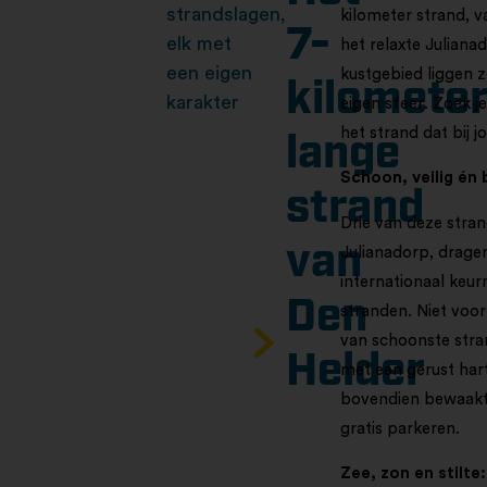
strandslagen,
kilometer strand, v
7-
elk met
het relaxte Juliana
een eigen
kustgebied liggen 
kilomete
karakter
eigen sfeer. Zoek je
het strand dat bij j
lange
Schoon, veilig én
strand
Drie van deze stra
van
Julianadorp, dragen
internationaal keur
Den
stranden. Niet voor 
van schoonste stra
Helder​
met een gerust hart
bovendien bewaakt 
gratis parkeren.
Zee, zon en stilte