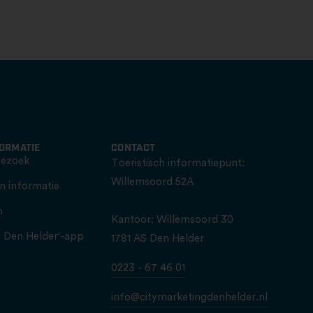
FORMATIE
CONTACT
bezoek
Toeristisch informatiepunt:
Willemsoord 52A
n informatie
n
Kantoor: Willemsoord 30
is Den Helder'-app
1781 AS Den Helder
0223 - 67 46 01
info@citymarketingdenhelder.nl