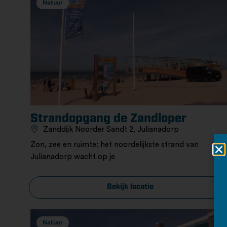
Natuur
Strandopgang de Zandloper
Zanddijk Noorder Sandt 2, Julianadorp
Zon, zee en ruimte: het noordelijkste strand van
Julianadorp wacht op je
Bekijk locatie
Natuur