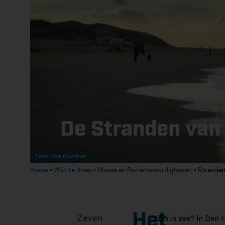
De Stranden van
Foto: Ilse Kootkar
Home
»
Wat te doen
»
Musea en Bezienswaardigheden
»
Strande
Het
Zeven
Zin in zee? In Den H