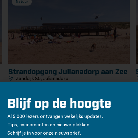
Natuur
Strandopgang Julianadorp aan Zee
Zanddijk 80, Julianadorp
Viersterrenstrand met topfaciliteiten en de mooiste
strandhuisjes van Nederland
Blijf op de hoogte
Bekijk locatie
Al 5.000 lezers ontvangen wekelijks updates.
Tips, evenementen en nieuwe plekken.
Schrijf je in voor onze nieuwsbrief.
Natuur