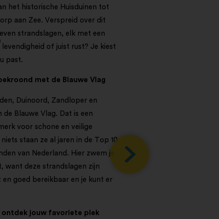
an het historische Huisduinen tot
dorp aan Zee. Verspreid over dit
zeven strandslagen, elk met een
r
 levendigheid of juist rust? Je kiest
ou past.
 bekroond met de Blauwe Vlag
nden, Duinoord, Zandloper en
 de Blauwe Vlag. Dat is een
merk voor schone en veilige
niets staan ze al jaren in de Top 10
nden van Nederland. Hier zwem je
, want deze strandslagen zijn
en goed bereikbaar en je kunt er
: ontdek jouw favoriete plek