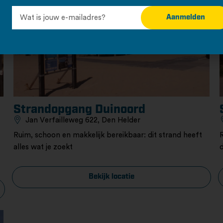
Aanmelden
Strandopgang Duinoord
Jan Verfailleweg 622, Den Helder
Ruim, schoon en makkelijk bereikbaar: dit strand heeft
alles wat je zoekt
Bekijk locatie