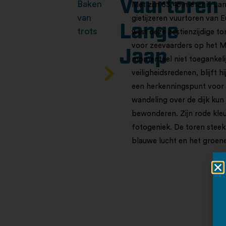
Vuurtoren
Baken
Met zijn 63,45 meter is L
van
gietijzeren vuurtoren van 
Lange
trots
wijst deze zestienzijdige to
voor zeevaarders op het M
Jaap
momenteel niet toegankeli
veiligheidsredenen, blijft h
een herkenningspunt voor 
wandeling over de dijk kun
bewonderen. Zijn rode kle
fotogeniek. De toren steek
blauwe lucht en het groen