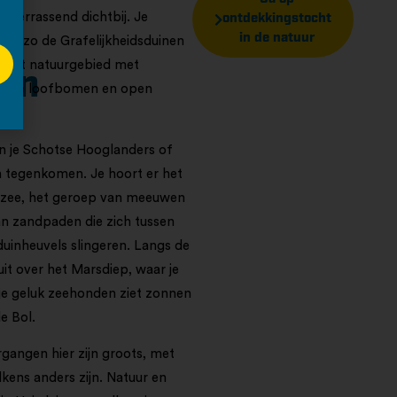
n verrassend dichtbij. Je
ontdekkingstocht
in de natuur
etst zo de Grafelijkheidsduinen
strekt natuurgebied met
en
, oude loofbomen en open
 je Schotse Hooglanders of
 tegenkomen. Je hoort er het
e zee, het geroep van meeuwen
van zandpaden die zich tussen
uinheuvels slingeren. Langs de
e uit over het Marsdiep, waar je
je geluk zeehonden ziet zonnen
e Bol.
angen hier zijn groots, met
lkens anders zijn. Natuur en