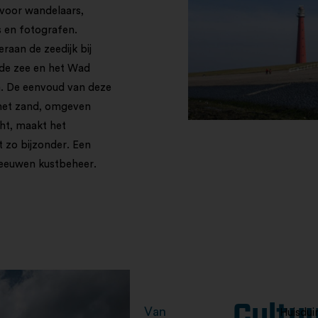
voor wandelaars,
 en fotografen.
raan de zeedijk bij
 de zee en het Wad
. De eenvoud van deze
 het zand, omgeven
ht, maakt het
t zo bijzonder. Een
n eeuwen kustbeheer.
Cultu
Van
Huisdui