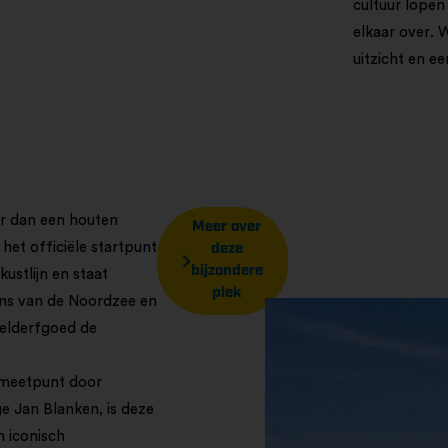
cultuur lopen
elkaar over. W
uitzicht en ee
er dan een houten
Meer over
 het officiële startpunt
deze
bijzondere
ustlijn en staat
plek
ens van de Noordzee en
lderfgoed de
 meetpunt door
 Jan Blanken, is deze
n iconisch