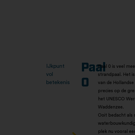
Paal
IJkpunt
Paal 0 is veel me
vol
strandpaal. Het is
0
betekenis
van de Hollandse k
precies op de gr
het UNESCO Were
Waddenzee.
Ooit bedacht als
waterbouwkundige
plek nu vooral ee