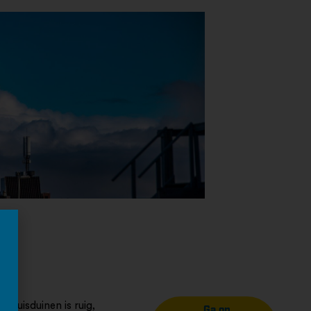
d Huisduinen is ruig,
Ga op