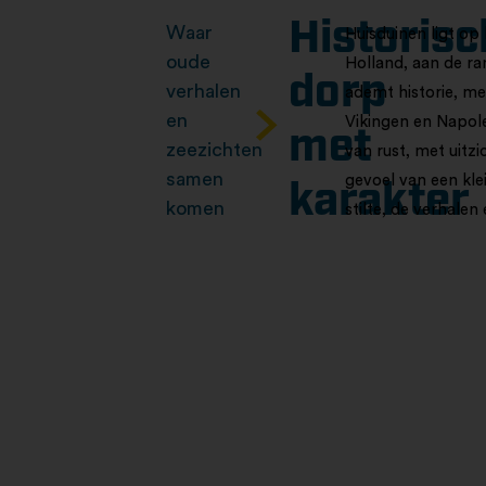
Historisc
Waar
Huisduinen ligt op
oude
Holland, aan de r
dorp
verhalen
ademt historie, me
en
Vikingen en Napoleo
met
zeezichten
van rust, met uitz
samen
gevoel van een kle
karakter
komen
stilte, de verhalen