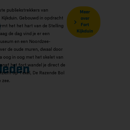
ste publiekstrekkers van
Meer
t Kijkduin. Gebouwd in opdracht
over
n
Fort
mt het het hart van de Stelling
Kijkduin
ag de dag vind je er een
useum en een Noordzee-
ver de oude muren, dwaal door
a oog in oog met het skelet van
Vanaf het fort wandel je direct de
leden
itzicht op Texel, De Razende Bol
e zee.