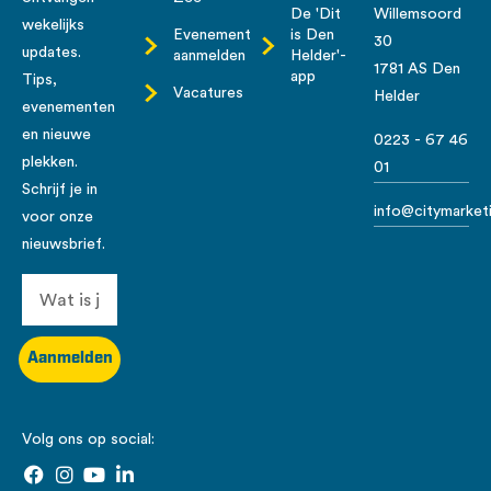
De 'Dit
Willemsoord
wekelijks
Evenement
is Den
30
updates.
aanmelden
Helder'-
1781 AS Den
app
Tips,
Vacatures
Helder
evenementen
en nieuwe
0223 - 67 46
plekken.
01
Schrijf je in
info@citymarketi
voor onze
nieuwsbrief.
Aanmelden
Volg ons op social: