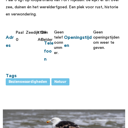
zee, duinen én het werelderfgoed. Een plek voor rust, historie
en verwondering.
Geen
Geen
Paal
Zeedijk
1789
Den
Adr
Openingstijd
telef
openingstijden
0
AC
Helder
oonn
om weer te
Tele
es
en
umm
geven.
foo
er.
n
Tags
Bezienswaardigheden
Natuur