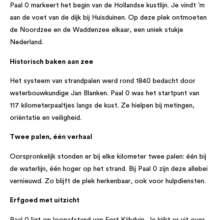
Paal 0 markeert het begin van de Hollandse kustlijn. Je vindt ’m
aan de voet van de dijk bij Huisduinen. Op deze plek ontmoeten
de Noordzee en de Waddenzee elkaar, een uniek stukje
Nederland.
Historisch baken aan zee
Het systeem van strandpalen werd rond 1840 bedacht door
waterbouwkundige Jan Blanken. Paal 0 was het startpunt van
117 kilometerpaaltjes langs de kust. Ze hielpen bij metingen,
oriëntatie en veiligheid.
Twee palen, één verhaal
Oorspronkelijk stonden er bij elke kilometer twee palen: één bij
de waterlijn, één hoger op het strand. Bij Paal 0 zijn deze allebei
vernieuwd. Zo blijft de plek herkenbaar, ook voor hulpdiensten.
Erfgoed met uitzicht
Paal 0 ligt op loopafstand van Fort Kijkduin. Je kijkt er uit over