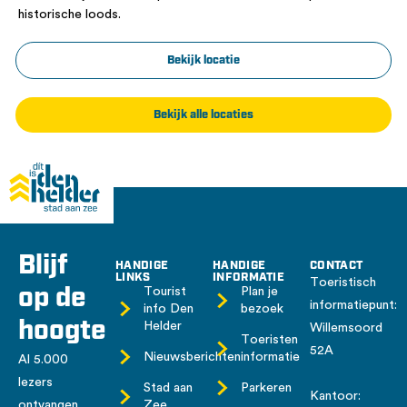
historische loods.
Bekijk locatie
Bekijk alle locaties
Blijf
HANDIGE
HANDIGE
CONTACT
LINKS
INFORMATIE
Toeristisch
op de
Tourist
Plan je
informatiepunt:
info Den
bezoek
hoogte
Helder
Willemsoord
Toeristen
52A
Nieuwsberichten
informatie
Al 5.000
lezers
Stad aan
Parkeren
Kantoor:
ontvangen
Zee