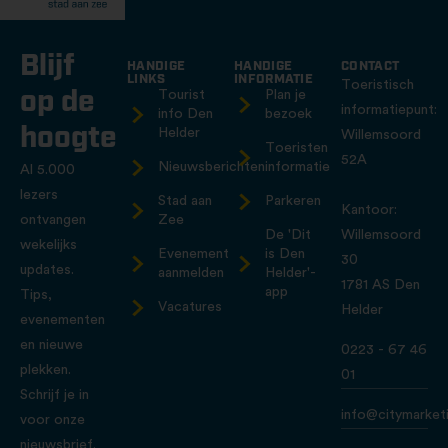
Blijf
HANDIGE
HANDIGE
CONTACT
LINKS
INFORMATIE
Toeristisch
op de
Tourist
Plan je
informatiepunt:
info Den
bezoek
hoogte
Helder
Willemsoord
Toeristen
52A
Nieuwsberichten
informatie
Al 5.000
lezers
Stad aan
Parkeren
Kantoor:
ontvangen
Zee
De 'Dit
Willemsoord
wekelijks
Evenement
is Den
30
updates.
aanmelden
Helder'-
1781 AS Den
app
Tips,
Vacatures
Helder
evenementen
en nieuwe
0223 - 67 46
plekken.
01
Schrijf je in
info@citymarketi
voor onze
nieuwsbrief.