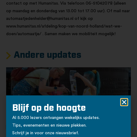
contact op met Humanitas. Via telefoon 06-51042078 (alleen
op maandag en donderdag van 13.00 tot 17.00 uur). Of mail naar
automaatjedenhelder@humanitas.nl
of kijk op
www.humanitas.nl/afdeling/kop-van-noord-holland/wat-we-
doen/automaatje/ . Samen maken we mobiliteit mogelijk!
Andere updates
Blijf op de hoogte
Al 5.000 lezers ontvangen wekelijks updates.
Tips, evenementen en nieuwe plekken.
25 - 07 - 2026
Cultuur
Jongeren
Onderwijs
Schrijf je in voor onze nieuwsbrief.
Nieuw: Ontdek Den Helder met het Logboek