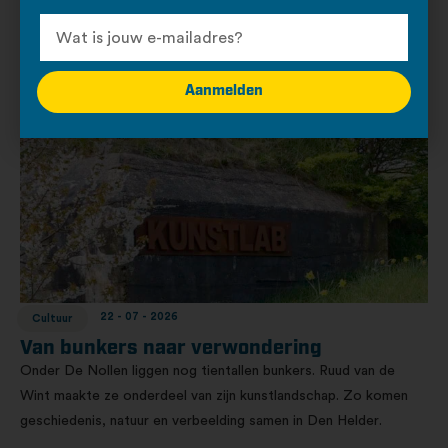
van Den Helder
Nieuw: Ontdek met het Logboek van Den Helder Volg ons op
social: Gratis speurtocht voor kinderen en gezinnen Op zoek
naar een leuk uitje in Den Helder? Met het Logboek...
Aanmelden
22 - 07 - 2026
Cultuur
Van bunkers naar verwondering
Onder De Nollen liggen nog tientallen bunkers. Ruud van de
Wint maakte ze onderdeel van zijn kunstlandschap. Zo komen
geschiedenis, natuur en verbeelding samen in Den Helder.