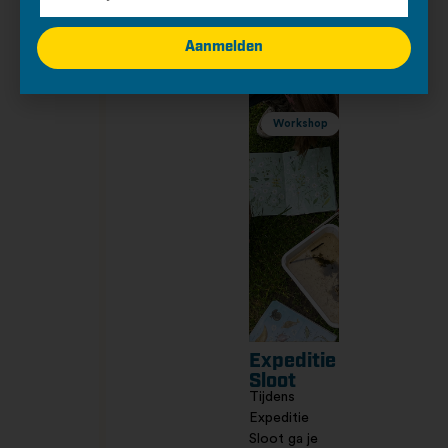
1, Huisduinen
Aanmelden
Evenement
Workshop
Expeditie
Sloot
Tijdens
Expeditie
Sloot ga je