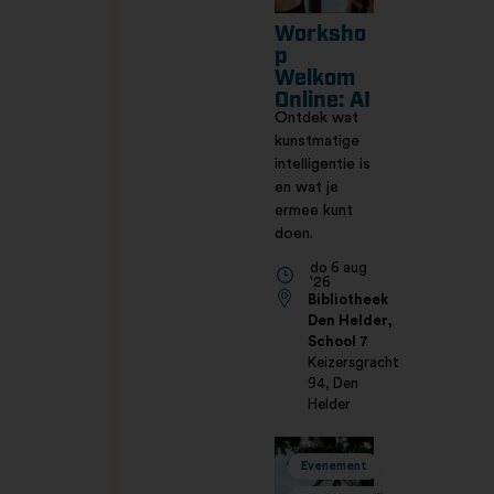
Worksho
p
Welkom
Online: AI
Ontdek wat
kunstmatige
intelligentie is
en wat je
ermee kunt
doen.
do 6 aug
'26
Bibliotheek
Den Helder,
School 7
Keizersgracht
94, Den
Helder
Evenement