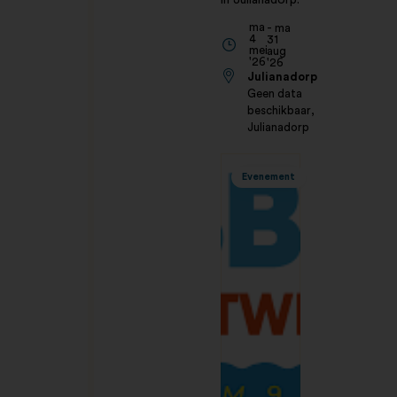
in Julianadorp.
ma
- ma
4
31
mei
aug
'26
'26
Julianadorp
Geen data
beschikbaar,
Julianadorp
Evenement