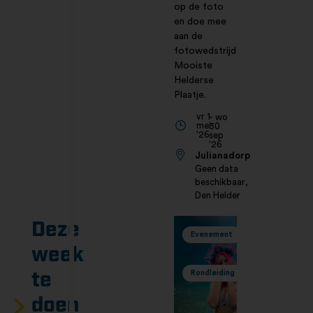
op de foto
en doe mee
aan de
fotowedstrijd
Mooiste
Helderse
Plaatje.
vr 1
- wo
mei
30
'26
sep
'26
Julianadorp
Geen data
beschikbaar,
Den Helder
Deze
Evenement
week
Rondleiding
te
doen