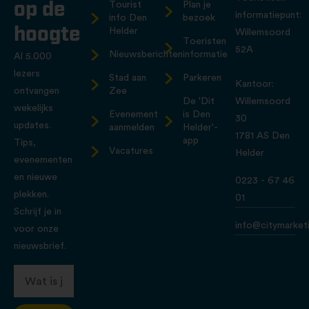
op de
Tourist
Plan je
informatiepunt:
info Den
bezoek
hoogte
Helder
Willemsoord
Toeristen
52A
Nieuwsberichten
informatie
Al 5.000
lezers
Stad aan
Parkeren
Kantoor:
ontvangen
Zee
De 'Dit
Willemsoord
wekelijks
Evenement
is Den
30
updates.
aanmelden
Helder'-
1781 AS Den
app
Tips,
Vacatures
Helder
evenementen
en nieuwe
0223 - 67 46
plekken.
01
Schrijf je in
info@citymarketi
voor onze
nieuwsbrief.