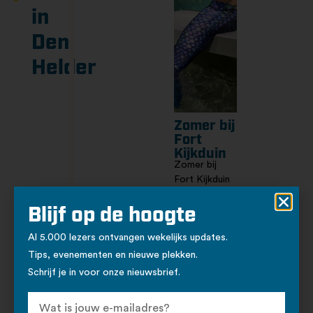
in
Den
Helder
Zomer bij
Fort
Kijkduin
Zomer bij
Fort Kijkduin
met diverse
activiteiten.
Blijf op de hoogte
za
- zo
Al 5.000 lezers ontvangen wekelijks updates.
4
16 aug
jul
'26
Tips, evenementen en nieuwe plekken.
'26
Fort
Schrijf je in voor onze nieuwsbrief.
Kijkduin
Admiraal
Verhuellplein