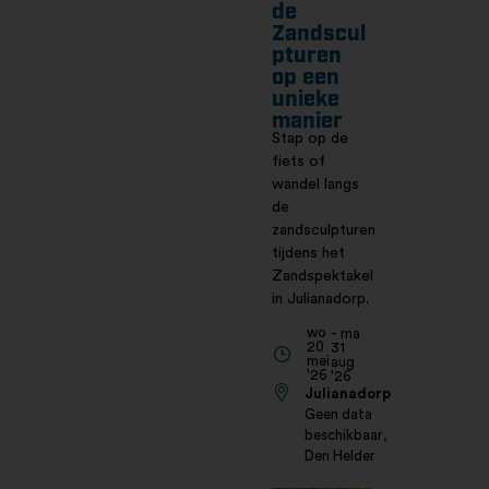
de
Zandscul
pturen
op een
unieke
manier
Stap op de
fiets of
wandel langs
de
zandsculpturen
tijdens het
Zandspektakel
in Julianadorp.
wo
- ma
20
31
mei
aug
'26
'26
Julianadorp
Geen data
beschikbaar,
Den Helder