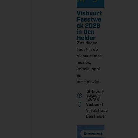
Visbuurt
Feestwe
ek 2026
in Den
Helder
Zes dagen
feest in de
Visbuurt met
muziek,
kermis, spel
en
buurtplezier
di 4
- zo 9
aug
aug
'26
'26
Visbuurt
Vijzelstraat,
Den Helder
Evenement