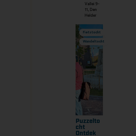
Vallei 9-
11, Den
Helder
Fietstocht
Wandeltocht
Puzzelto
cht
Ontdek