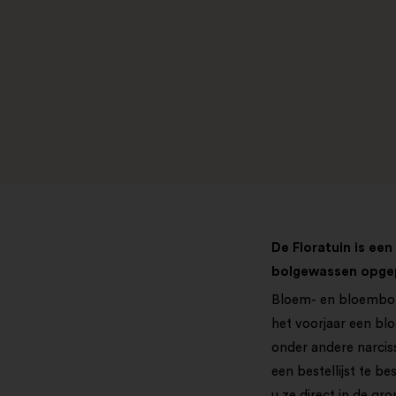
De Floratuin is ee
bolgewassen opgep
Bloem- en bloemboll
het voorjaar een bl
onder andere narcis
een bestellijst te b
u ze direct in de gr