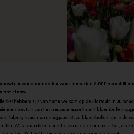
n showtuin van bloembollen waar meer dan 2.000 verschillen
lant staan.
enliefhebbers zijn van harte welkom op de Floratuin in Julianad
oeiende showtuin van het nieuwste assortiment bloembollen opg
sen, tulpen, hyacinten en bijgoed. Deze bloembollen zijn in de w
estellen. Wij sturen deze bloembollen in oktober naar u toe, als 
ond planten. Zo heeft u binnenkort ook een prachtige tuin!