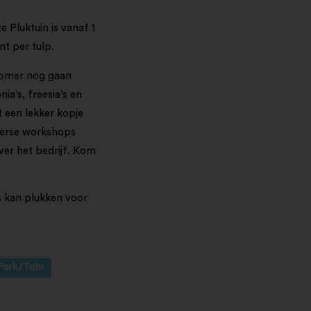
 Pluktuin is vanaf 1
nt per tulp.
zomer nog gaan
a’s, freesia’s en
t een lekker kopje
iverse workshops
ver het bedrijf. Kom
s kan plukken voor
Park/Tuin