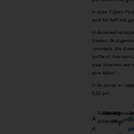
In onze Tulpen-Pluk
april tot half mei g
In de winkel verkop
bloeien, de zogenaam
ranonkels. We draaie
koffie of thee kunt 
waar bloemen een ce
eens kijken!
In de zomer en najaa
0,30 pst.
Floratuin
Rijksweg
85
1787
Julianado
0
A
O
1069
Julianadorp
PK
T
d
p