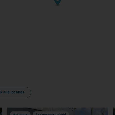
k alle locaties
Attractie
Bezienswaardigheid