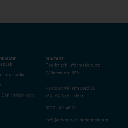
FORMATIE
CONTACT
bezoek
Toeristisch informatiepunt:
Willemsoord 52A
n informatie
n
Kantoor: Willemsoord 30
is Den Helder'-app
1781 AS Den Helder
0223 - 67 46 01
info@citymarketingdenhelder.nl