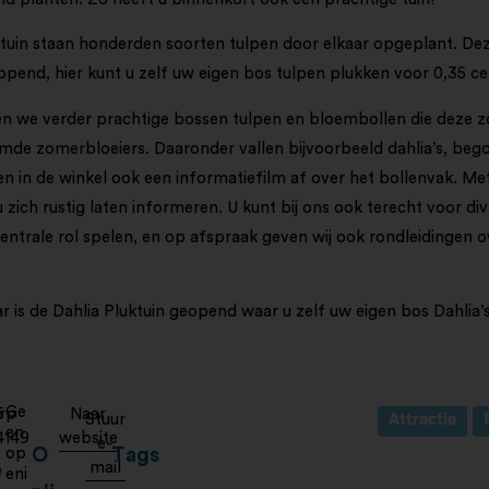
tuin staan honderden soorten tulpen door elkaar opgeplant. Deze
eopend, hier kunt u zelf uw eigen bos tulpen plukken voor 0,35 ce
en we verder prachtige bossen tulpen en bloembollen die deze 
de zomerbloeiers. Daaronder vallen bijvoorbeeld dahlia’s, begoni
n in de winkel ook een informatiefilm af over het bollenvak. Me
u zich rustig laten informeren. U kunt bij ons ook terecht voor d
ntrale rol spelen, en op afspraak geven wij ook rondleidingen o
r is de Dahlia Pluktuin geopend waar u zelf uw eigen bos Dahlia’
Ge
rp
6
Naar
Stuur
Attractie
en
4149
website
e-
op
O
Tags
mail
e
eni