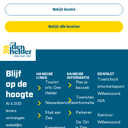
Bekijk locatie
Bekijk alle locaties
Blijf
HANDIGE
HANDIGE
CONTACT
LINKS
INFORMATIE
Toeristisch
op de
Tourist
Plan je
informatiepunt:
info Den
bezoek
hoogte
Helder
Willemsoord
Toeristen
52A
Nieuwsberichten
informatie
Al 5.000
lezers
Stad aan
Parkeren
Kantoor:
ontvangen
Zee
De 'Dit
Willemsoord
wekelijks
Evenement
is Den