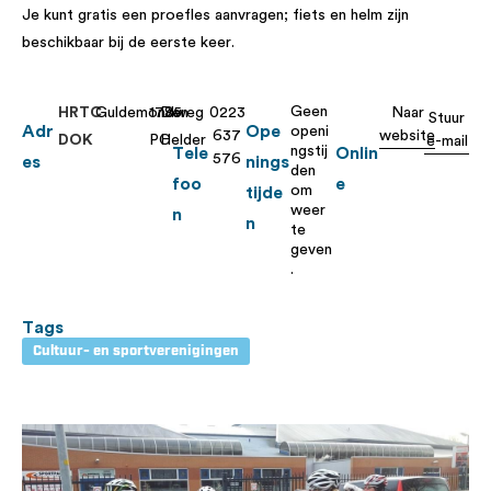
Je kunt gratis een proefles aanvragen; fiets en helm zijn
beschikbaar bij de eerste keer.
Geen
HRTC
Guldemondweg
1785
Den
0223
Naar
Stuur
Adr
Ope
openi
637
website
DOK
PC
Helder
e-mail
ngstij
Tele
Onlin
576
es
nings
den
foo
e
om
tijde
weer
n
n
te
geven
.
Tags
Cultuur- en sportverenigingen