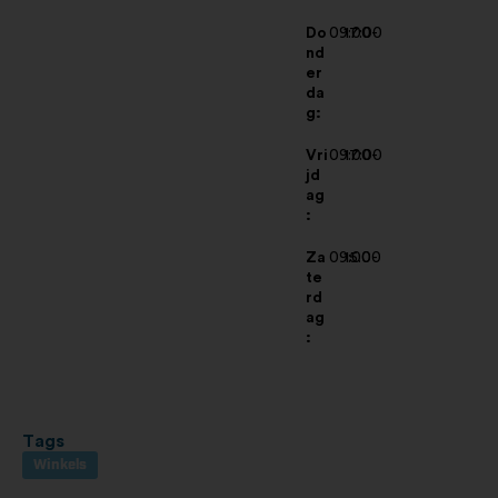
Do
09:00-
17:00
nd
er
da
g:
Vri
09:00-
17:00
jd
ag
:
Za
09:00-
15:00
te
rd
ag
:
Tags
Winkels