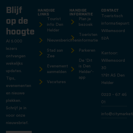
Blijf
HANDIGE
HANDIGE
CONTACT
LINKS
INFORMATIE
Toeristisch
op de
Tourist
Plan je
informatiepunt:
info Den
bezoek
hoogte
Helder
Willemsoord
Toeristen
52A
Nieuwsberichten
informatie
Al 5.000
lezers
Stad aan
Parkeren
Kantoor:
ontvangen
Zee
De 'Dit
Willemsoord
wekelijks
Evenement
is Den
30
updates.
aanmelden
Helder'-
1781 AS Den
app
Tips,
Vacatures
Helder
evenementen
en nieuwe
0223 - 67 46
plekken.
01
Schrijf je in
info@citymarketi
voor onze
nieuwsbrief.