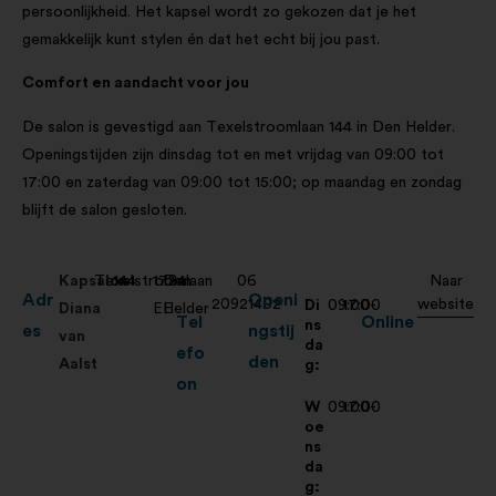
persoonlijkheid. Het kapsel wordt zo gekozen dat je het
gemakkelijk kunt stylen én dat het echt bij jou past.
Comfort en aandacht voor jou
De salon is gevestigd aan Texelstroomlaan 144 in Den Helder.
Openingstijden zijn dinsdag tot en met vrijdag van 09:00 tot
17:00 en zaterdag van 09:00 tot 15:00; op maandag en zondag
blijft de salon gesloten.
Kapsalon
Texelstroomlaan
144
1784
Den
06
Naar
Adr
Openi
20921402
website
Di
09:00-
17:00
Diana
EE
Helder
Tel
Online
ns
es
ngstij
van
da
efo
den
Aalst
g:
on
W
09:00-
17:00
oe
ns
da
g: