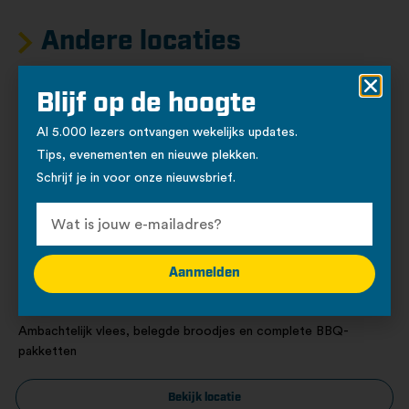
Andere locaties
Blijf op de hoogte
Winkels
Al 5.000 lezers ontvangen wekelijks updates.
Tips, evenementen en nieuwe plekken.
Schrijf je in voor onze nieuwsbrief.
Aanmelden
Slagerij Koeleman
Schoolweg 27, Julianadorp
Ambachtelijk vlees, belegde broodjes en complete BBQ-
pakketten
Bekijk locatie