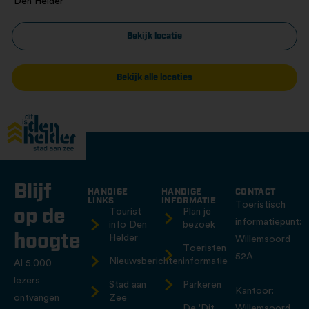
Den Helder
Bekijk locatie
Bekijk alle locaties
Blijf
HANDIGE
HANDIGE
CONTACT
LINKS
INFORMATIE
Toeristisch
op de
Tourist
Plan je
informatiepunt:
info Den
bezoek
hoogte
Helder
Willemsoord
Toeristen
52A
Nieuwsberichten
informatie
Al 5.000
lezers
Stad aan
Parkeren
Kantoor:
ontvangen
Zee
De 'Dit
Willemsoord