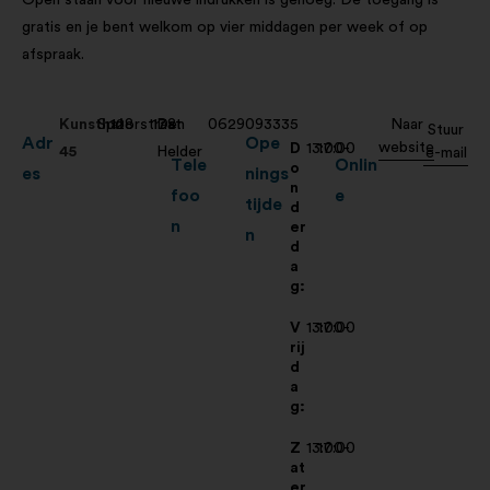
gratis en je bent welkom op vier middagen per week of op
afspraak.
Kunsthal
Spoorstraat
128
178
Den
0629093335
Naar
Stuur
Adr
Ope
website
D
13:00-
17:00
45
Helder
e-mail
Tele
Onlin
o
es
nings
n
foo
e
tijde
d
n
er
n
d
a
g:
V
13:00-
17:00
rij
d
a
g:
Z
13:00-
17:00
at
er