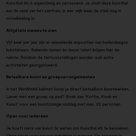
Kunsthal 45 is eigenzinnig en verrassend. Je vindt deze kunsthal
aan de rand van het centrum, in een wijk waar de stad nog in
ontwikkeling is.
Altijd iets nieuws te zien
Vijf keer per jaar zijn er wisselende exposities van hedendaagse
kunstenaars. Bekende namen én nieuw talent krijgen hier de
ruimte. Rondom de tentoonstellingen worden ook extra
activiteiten georganiseerd.
Betaalbare kunst en groepsarrangementen
In het WinWin45 kabinet koop je direct betaalbare kunstwerken.
Liever met een groep op pad? Boek dan ‘Koffie, Koek en
Kunst’ voor een kunstzinnige middag met max. 20 personen.
Open voor iedereen
Je hoeft niets van kunst te weten om Kunsthal 45 te bezoeken.
Open staan voor nieuwe indrukken is genoeg. De toegang is