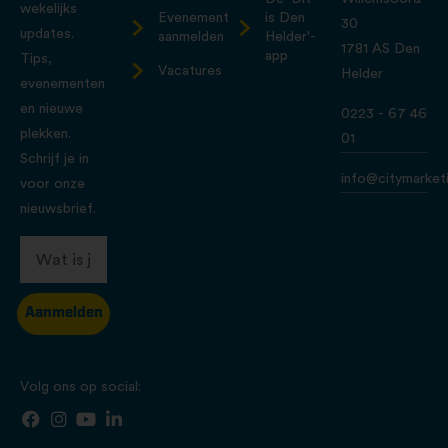
wekelijks
Evenement
is Den
30
updates.
aanmelden
Helder'-
1781 AS Den
app
Tips,
Vacatures
Helder
evenementen
en nieuwe
0223 - 67 46
plekken.
01
Schrijf je in
info@citymarketi
voor onze
nieuwsbrief.
Aanmelden
Volg ons op social: