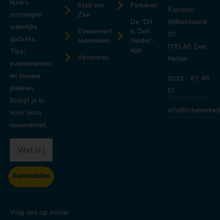
lezers
Stad aan
Parkeren
Kantoor:
ontvangen
Zee
De 'Dit
Willemsoord
wekelijks
Evenement
is Den
30
updates.
aanmelden
Helder'-
1781 AS Den
app
Tips,
Vacatures
Helder
evenementen
en nieuwe
0223 - 67 46
plekken.
01
Schrijf je in
info@citymarketi
voor onze
nieuwsbrief.
Aanmelden
Volg ons op social: