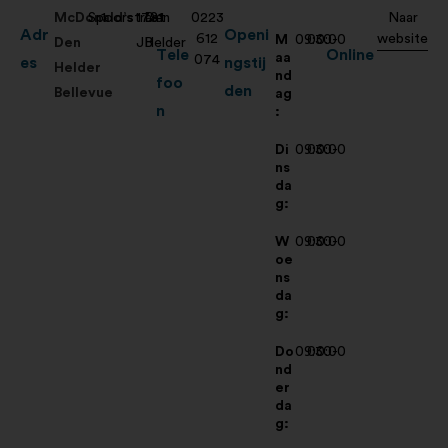
McDonald’s
Spoorstraat
1
1781
Den
0223
Naar
Adr
Openi
612
website
M
09:30-
00:00
Den
JB
Helder
Tele
Online
aa
074
es
ngstij
Helder
nd
foo
den
Bellevue
ag
n
:
Di
09:30-
00:00
ns
da
g:
W
09:30-
00:00
oe
ns
da
g:
Do
09:30-
00:00
nd
er
da
g: