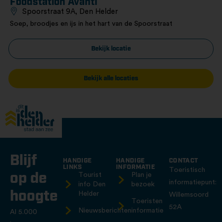
Foodstation Avanti
Spoorstraat 9A, Den Helder
Soep, broodjes en ijs in het hart van de Spoorstraat
Bekijk locatie
Bekijk alle locaties
Blijf
HANDIGE
HANDIGE
CONTACT
LINKS
INFORMATIE
Toeristisch
op de
Tourist
Plan je
informatiepunt:
info Den
bezoek
hoogte
Helder
Willemsoord
Toeristen
52A
Nieuwsberichten
informatie
Al 5.000