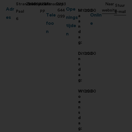
Strandrestaurant
Zanddijk
200
1787
Julianadorp
0223
Naar
Stuur
Adr
Ope
644
website
M
10:00-
22:00
Paal
PP
e-mail
Tele
Onlin
a
099
es
nings
6
a
foo
e
tijde
n
n
d
n
a
g:
Di
10:00-
22:00
n
s
d
a
g:
W
10:00-
22:00
o
e
n
s
d
a
g: