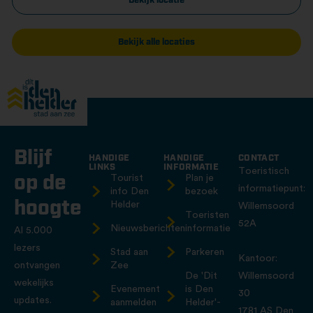
Bekijk locatie
Bekijk alle locaties
Blijf
HANDIGE
HANDIGE
CONTACT
LINKS
INFORMATIE
Toeristisch
op de
Tourist
Plan je
informatiepunt:
info Den
bezoek
hoogte
Helder
Willemsoord
Toeristen
52A
Nieuwsberichten
informatie
Al 5.000
lezers
Stad aan
Parkeren
Kantoor:
ontvangen
Zee
De 'Dit
Willemsoord
wekelijks
Evenement
is Den
30
updates.
aanmelden
Helder'-
1781 AS Den