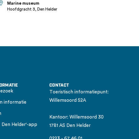
Marine museum
Hoofdgracht 3, Den Helder
FORMATIE
CONTACT
bezoek
Toeristisch informatiepunt:
Willemsoord 52A
n informatie
n
Kantoor: Willemsoord 30
is Den Helder'-app
1781 AS Den Helder
0223 - 67 46 01