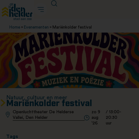
Home
»
Evenementen
»
Mariënkolder festival
Natuur, cultuur en meer
Mariënkolder festival
Openluchttheater De Helderse
zo 9
/ 13:00-
Vallei, Den Helder
aug
20:30
'26
uur
Tags