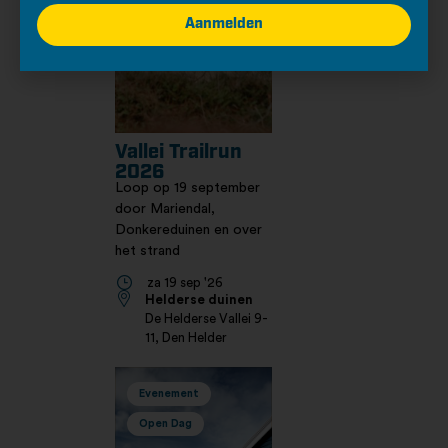
Aanmelden
Vallei Trailrun
2026
Loop op 19 september
door Mariendal,
Donkereduinen en over
het strand
za 19 sep '26
Helderse duinen
De Helderse Vallei 9-
11, Den Helder
Evenement
Open Dag