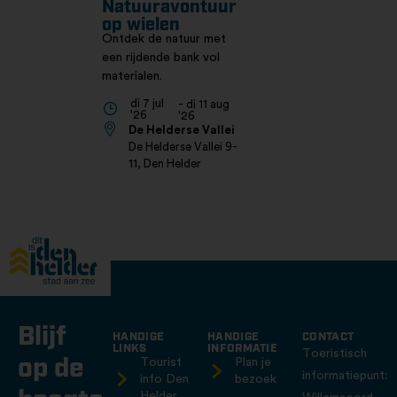
Natuuravontuur
op wielen
Ontdek de natuur met
een rijdende bank vol
materialen.
di 7 jul
- di 11 aug
'26
'26
De Helderse Vallei
De Helderse Vallei 9-
11, Den Helder
Blijf
HANDIGE
HANDIGE
CONTACT
LINKS
INFORMATIE
Toeristisch
op de
Tourist
Plan je
informatiepunt:
info Den
bezoek
Helder