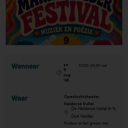
zo
Wanneer
13:00-20:30 uur
9
aug
'26
Openluchttheater
Waar
Helderse Vallei
De Helderse Vallei 9-11,
Den Helder
Podium in het groen: van