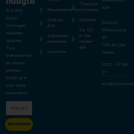
hoogte
Willemsoord
Toeristen
52A
Nieuwsberichten
informatie
Al 5.000
lezers
Stad aan
Parkeren
Kantoor:
ontvangen
Zee
De 'Dit
Willemsoord
wekelijks
Evenement
is Den
30
updates.
aanmelden
Helder'-
1781 AS Den
app
Tips,
Vacatures
Helder
evenementen
en nieuwe
0223 - 67 46
plekken.
01
Schrijf je in
info@citymarketi
voor onze
nieuwsbrief.
Aanmelden