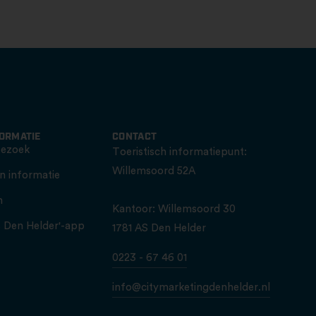
FORMATIE
CONTACT
bezoek
Toeristisch informatiepunt:
Willemsoord 52A
n informatie
n
Kantoor: Willemsoord 30
is Den Helder'-app
1781 AS Den Helder
0223 - 67 46 01
info@citymarketingdenhelder.nl