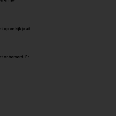
en én het
 op en kijk je uit
et onberoerd. Er