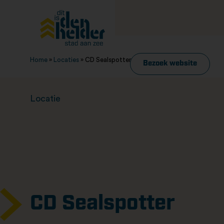
Home
»
Locaties
»
CD Sealspotter
Bezoek website
Locatie
CD Sealspotter