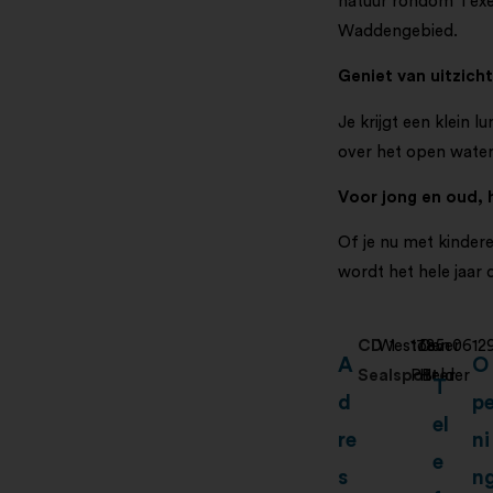
natuur rondom Texel
Waddengebied.
Geniet van uitzich
Je krijgt een klein l
over het open water.
Voor jong en oud, 
Of je nu met kindere
wordt het hele jaar 
CD
Westoever
1
1785
Den
0612
A
O
Sealspotter
PB
Helder
T
d
p
el
re
ni
e
s
n