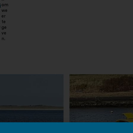
om
i
we
er
te
n
ge
ve
n.