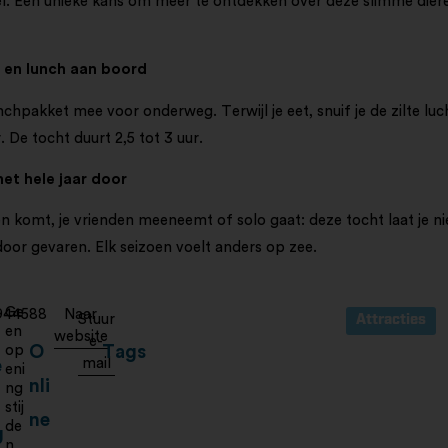
. Een unieke kans om meer te ontdekken over deze slimme dier
t en lunch aan boord
unchpakket mee voor onderweg. Terwijl je eet, snuif je de zilte lucht
 De tocht duurt 2,5 tot 3 uur.
het hele jaar door
n komt, je vrienden meeneemt of solo gaat: deze tocht laat je ni
door gevaren. Elk seizoen voelt anders op zee.
Ge
944588
Naar
Stuur
Attracties
en
website
e-
op
O
Tags
mail
e
eni
nli
ng
stij
ne
de
g
n