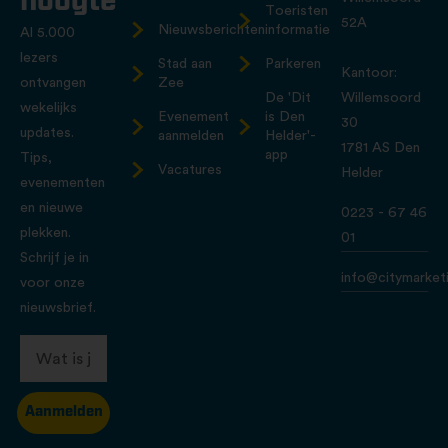
hoogte
Toeristen
52A
Nieuwsberichten
informatie
Al 5.000
lezers
Stad aan
Parkeren
Kantoor:
ontvangen
Zee
De 'Dit
Willemsoord
wekelijks
Evenement
is Den
30
updates.
aanmelden
Helder'-
1781 AS Den
app
Tips,
Vacatures
Helder
evenementen
en nieuwe
0223 - 67 46
plekken.
01
Schrijf je in
info@citymarketi
voor onze
nieuwsbrief.
Aanmelden