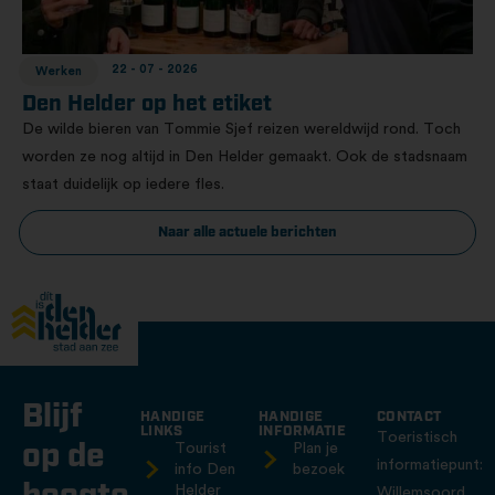
22 - 07 - 2026
Werken
Den Helder op het etiket
De wilde bieren van Tommie Sjef reizen wereldwijd rond. Toch
worden ze nog altijd in Den Helder gemaakt. Ook de stadsnaam
staat duidelijk op iedere fles.
Naar alle actuele berichten
Blijf
HANDIGE
HANDIGE
CONTACT
LINKS
INFORMATIE
Toeristisch
op de
Tourist
Plan je
informatiepunt:
info Den
bezoek
Helder
Willemsoord