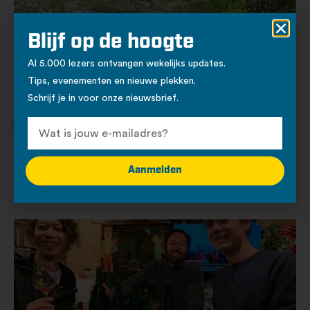
Blijf op de hoogte
Al 5.000 lezers ontvangen wekelijks updates.
Tips, evenementen en nieuwe plekken.
Schrijf je in voor onze nieuwsbrief.
22 - 07 - 2026
Cultuur
Van bunkers naar verwondering
Onder De Nollen liggen nog tientallen bunkers. Ruud van de
Aanmelden
Wint maakte ze onderdeel van zijn kunstlandschap. Zo komen
geschiedenis, natuur en verbeelding samen in Den Helder.