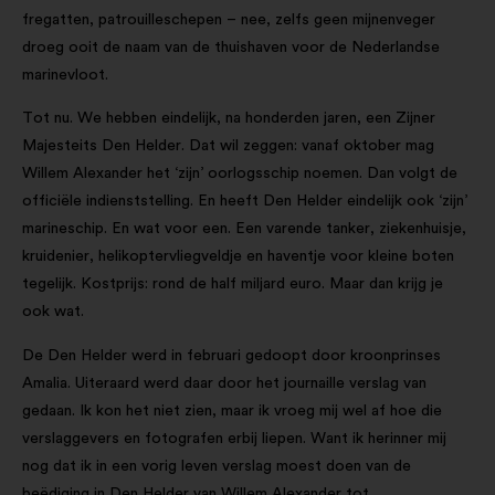
fregatten, patrouilleschepen – nee, zelfs geen mijnenveger
droeg ooit de naam van de thuishaven voor de Nederlandse
marinevloot.
Tot nu. We hebben eindelijk, na honderden jaren, een Zijner
Majesteits Den Helder. Dat wil zeggen: vanaf oktober mag
Willem Alexander het ‘zijn’ oorlogsschip noemen. Dan volgt de
officiële indienststelling. En heeft Den Helder eindelijk ook ‘zijn’
marineschip. En wat voor een. Een varende tanker, ziekenhuisje,
kruidenier, helikoptervliegveldje en haventje voor kleine boten
tegelijk. Kostprijs: rond de half miljard euro. Maar dan krijg je
ook wat.
De Den Helder werd in februari gedoopt door kroonprinses
Amalia. Uiteraard werd daar door het journaille verslag van
gedaan. Ik kon het niet zien, maar ik vroeg mij wel af hoe die
verslaggevers en fotografen erbij liepen. Want ik herinner mij
nog dat ik in een vorig leven verslag moest doen van de
beëdiging in Den Helder van Willem Alexander tot