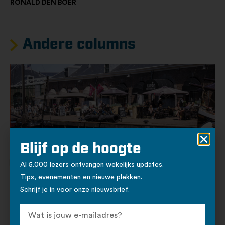
RONALD DEN BOER
Andere columns
Blijf op de hoogte
30 - 03 - 2026
Column
Wonen
Al 5.000 lezers ontvangen wekelijks updates.
Column in de Citymarketing krant
Tips, evenementen en nieuwe plekken.
Stadsdichter Yanaika Zomer schrijft in een Column hoe het is
Schrijf je in voor onze nieuwsbrief.
om in Den Helder te wonen, op te groeien en te leven. En tja, je
moet ervan houden.