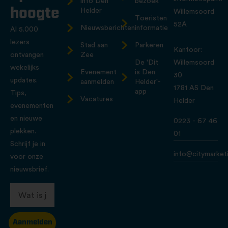
info Den
bezoek
hoogte
Helder
Willemsoord
Toeristen
52A
Nieuwsberichten
informatie
Al 5.000
lezers
Stad aan
Parkeren
Kantoor:
ontvangen
Zee
De 'Dit
Willemsoord
wekelijks
Evenement
is Den
30
updates.
aanmelden
Helder'-
1781 AS Den
app
Tips,
Vacatures
Helder
evenementen
en nieuwe
0223 - 67 46
plekken.
01
Schrijf je in
info@citymarketi
voor onze
nieuwsbrief.
Aanmelden