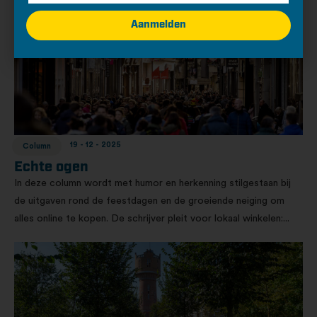
Aanmelden
19 - 12 - 2025
Column
Echte ogen
In deze column wordt met humor en herkenning stilgestaan bij
de uitgaven rond de feestdagen en de groeiende neiging om
alles online te kopen. De schrijver pleit voor lokaal winkelen:...