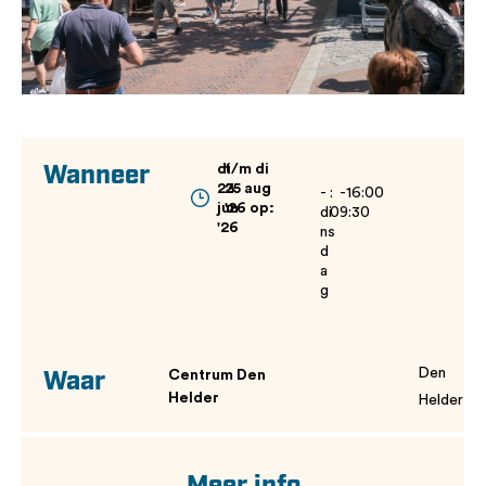
di
t/m di
Wanneer
23
25 aug
-
:
-16:00
jun
'26 op:
di
09:30
'26
ns
d
a
g
Den
Centrum Den
Waar
Helder
Helder