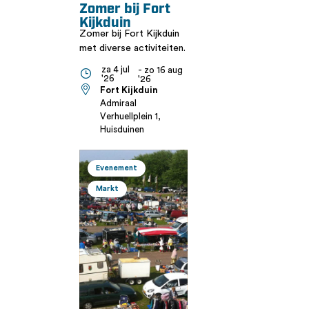
Zomer bij Fort
Kijkduin
Zomer bij Fort Kijkduin
met diverse activiteiten.
za 4 jul
- zo 16 aug
'26
'26
Fort Kijkduin
Admiraal
Verhuellplein 1,
Huisduinen
Evenement
Markt