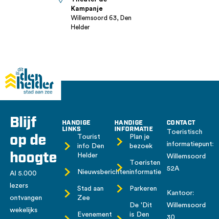
Kampanje
Willemsoord 63, Den
Helder
Blijf
HANDIGE
HANDIGE
CONTACT
LINKS
INFORMATIE
Toeristisch
op de
Tourist
Plan je
informatiepunt:
info Den
bezoek
hoogte
Helder
Willemsoord
Toeristen
52A
Nieuwsberichten
informatie
Al 5.000
lezers
Stad aan
Parkeren
Kantoor:
ontvangen
Zee
De 'Dit
Willemsoord
wekelijks
Evenement
is Den
30