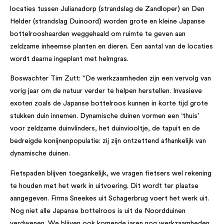
locaties tussen Julianadorp (strandslag de Zandloper) en Den
Helder (strandslag Duinoord) worden grote en kleine Japanse
bottelrooshaarden weggehaald om ruimte te geven aan
zeldzame inheemse planten en dieren. Een aantal van de locaties
wordt daarna ingeplant met helmgras.
Boswachter Tim Zutt: “De werkzaamheden zijn een vervolg van
vorig jaar om de natuur verder te helpen herstellen. Invasieve
exoten zoals de Japanse bottelroos kunnen in korte tijd grote
stukken duin innemen. Dynamische duinen vormen een ‘thuis’
voor zeldzame duinvlinders, het duinviooltje, de tapuit en de
bedreigde konijnenpopulatie: zij zijn ontzettend afhankelijk van
dynamische duinen.
Fietspaden blijven toegankelijk, we vragen fietsers wel rekening
te houden met het werk in uitvoering. Dit wordt ter plaatse
aangegeven. Firma Sneekes uit Schagerbrug voert het werk uit.
Nog niet alle Japanse bottelroos is uit de Noordduinen
verdwenen. We blijven ook komende jaren nog werkzaamheden