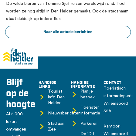
De wilde bieren van Tommie Sjef reizen wereldwijd rond. Toch
worden ze nog altijd in Den Helder gemaakt. Ook de stadsnaam
staat duidelijk op iedere fles.
Naar alle actuele berichten
Blijf
HANDIGE
HANDIGE
CONTACT
LINKS
INFORMATIE
Toeristisch
op de
Tourist
Plan je
informatiepunt:
info Den
bezoek
hoogte
Helder
Willemsoord
Toeristen
52A
Nieuwsberichten
informatie
Al 5.000
lezers
Stad aan
Parkeren
Kantoor:
ontvangen
Zee
De 'Dit
Willemsoord