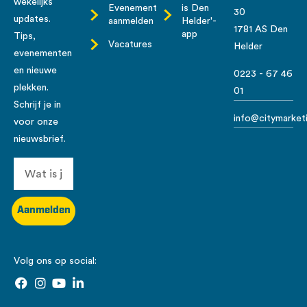
wekelijks
Evenement
is Den
30
updates.
aanmelden
Helder'-
1781 AS Den
app
Tips,
Vacatures
Helder
evenementen
en nieuwe
0223 - 67 46
plekken.
01
Schrijf je in
info@citymarketi
voor onze
nieuwsbrief.
Aanmelden
Volg ons op social: