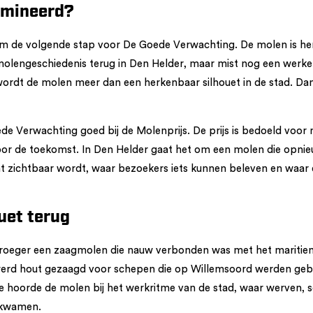
mineerd?
om de volgende stap voor De Goede Verwachting. De molen is h
olengeschiedenis terug in Den Helder, maar mist nog een werke
rdt de molen meer dan een herkenbaar silhouet in de stad. Dan 
e Verwachting goed bij de Molenprijs. De prijs is bedoeld voor
oor de toekomst. In Den Helder gaat het om een molen die opnieu
t zichtbaar wordt, waar bezoekers iets kunnen beleven en waar
uet terug
roeger een zaagmolen die nauw verbonden was met het maritie
 werd hout gezaagd voor schepen die op Willemsoord werden ge
 hoorde de molen bij het werkritme van de stad, waar werven, 
kwamen.