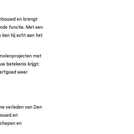
erbouwd en brengt
nde functie. Met een
kan hij echt aan het
 molenprojecten met
w betekenis krijgt:
 erfgoed weer
me verleden van Den
bouwd en
schepen en