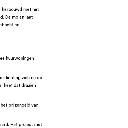
ng herbouwd met het
ad. De molen laat
ambacht en
twee huurwoningen
stichting zich nu op
l heet dat draaien
 het prijzengeld van
neerd. Het project met