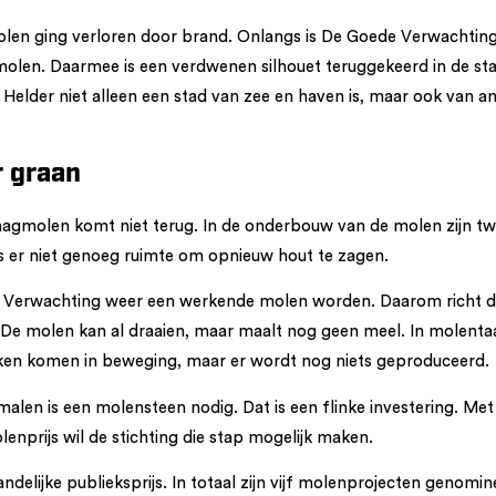
olen ging verloren door brand. Onlangs is De Goede Verwachti
gmolen. Daarmee is een verdwenen silhouet teruggekeerd in de st
Helder niet alleen een stad van zee en haven is, maar ook van 
r graan
zaagmolen komt niet terug. In de onderbouw van de molen zijn 
s er niet genoeg ruimte om opnieuw hout te zagen.
erwachting weer een werkende molen worden. Daarom richt de 
De molen kan al draaien, maar maalt nog geen meel. In molentaa
eken komen in beweging, maar er wordt nog niets geproduceerd.
len is een molensteen nodig. Dat is een flinke investering. Met
lenprijs wil de stichting die stap mogelijk maken.
andelijke publieksprijs. In totaal zijn vijf molenprojecten genomi