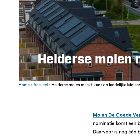
Helderse molen m
Home
»
Actueel
»
Helderse molen maakt kans op landelijke Molenp
Molen De Goede Ve
nominatie komt een bi
Daarvoor is nog één b